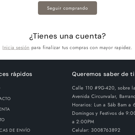
Seguir comprando
¿Tienes una cuenta?
Inicia sesión
para finalizar tus compras con mayor rapidez.
ces rápidos
Queremos saber de ti
Calle 110 #9G-420, sobre l
O
Avenida Circunvalar, Barranq
ACTO
Horarios: Lun a Sáb 8am a 
ENTA
Domingos y Festivos de 9:
TO
a 2:00PM
Celular: 3008763892
ICAS DE ENVÍO