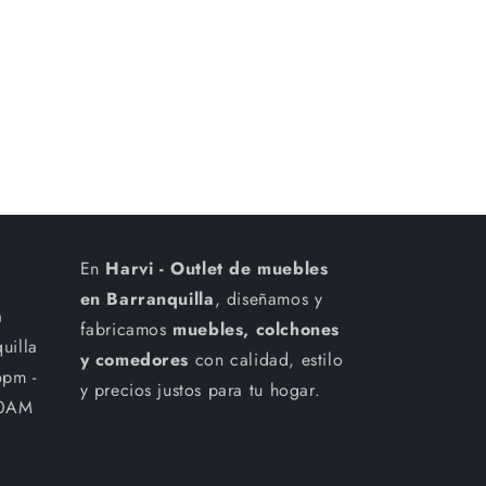
En
Harvi - Outlet de muebles
en Barranquilla
, diseñamos y
a
fabricamos
muebles, colchones
uilla
y comedores
con calidad, estilo
6pm -
y precios justos para tu hogar.
00AM