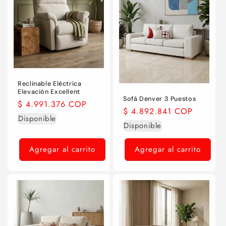
Reclinable Eléctrica
Elevación Excellent
Sofá Denver 3 Puestos
Precio
$ 4.991.376 COP
Precio
$ 4.892.841 COP
habitual
Disponible
habitual
Disponible
Agregar al carrito
Agregar al carrito