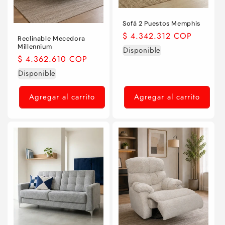
Sofá 2 Puestos Memphis
Precio
$ 4.342.312 COP
Reclinable Mecedora
habitual
Millennium
Disponible
Precio
$ 4.362.610 COP
habitual
Disponible
Agregar al carrito
Agregar al carrito