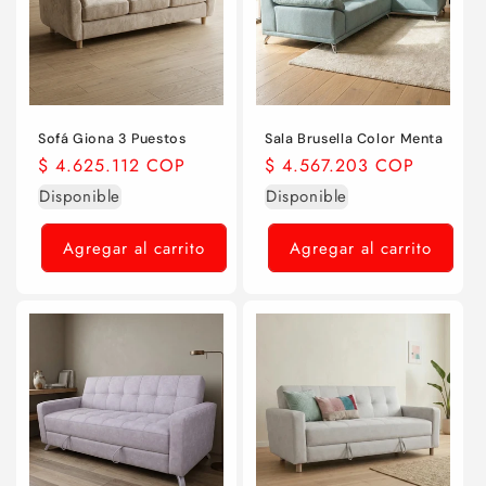
Sofá Giona 3 Puestos
Sala Brusella Color Menta
Precio
$ 4.625.112 COP
Precio
$ 4.567.203 COP
habitual
habitual
Disponible
Disponible
Agregar al carrito
Agregar al carrito