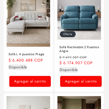
Oferta
Sofá Reclinable 2 Puestos
Angie
Sofá L 4 puestos Praga
Precio
Precio
$ 7.471.357 COP
Precio
$ 6.400.488 COP
habitual
$ 6.174.907 COP
de
habitual
Disponible
oferta
Disponible
Agregar al carrito
Agregar al carrito