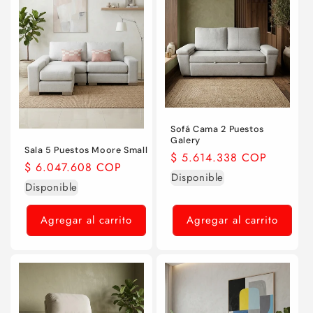
Sofá Cama 2 Puestos
Galery
Sala 5 Puestos Moore Small
Precio
$ 5.614.338 COP
Precio
$ 6.047.608 COP
habitual
Disponible
habitual
Disponible
Agregar al carrito
Agregar al carrito