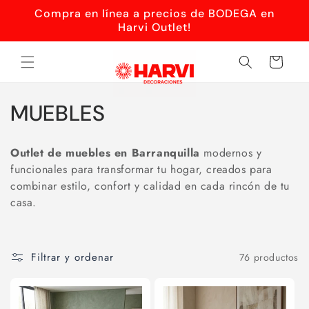
Ir
Compra en línea a precios de BODEGA en
directamente
al contenido
Harvi Outlet!
Carrito
C
MUEBLES
o
Outlet de muebles en Barranquilla
modernos y
l
funcionales
para transformar tu hogar, creados para
combinar estilo, confort y calidad en cada rincón de tu
e
casa.
c
c
Filtrar y ordenar
76 productos
i
ó