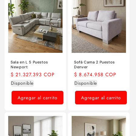
n
:
Sala en L 5 Puestos
Sofá Cama 2 Puestos
Newport
Denver
Precio
$ 21.327.393 COP
Precio
$ 8.674.958 COP
habitual
habitual
Disponible
Disponible
Agregar al carrito
Agregar al carrito