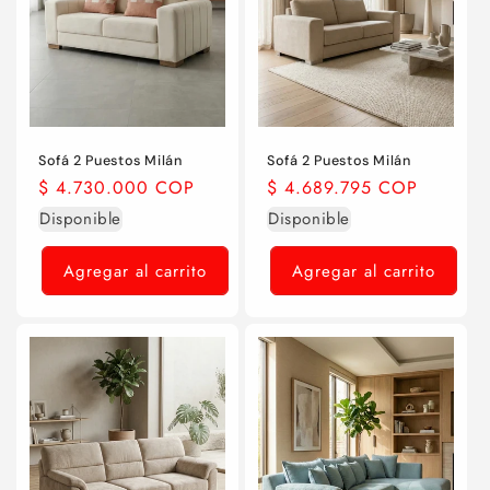
Sofá 2 Puestos Milán
Sofá 2 Puestos Milán
Precio
$ 4.730.000 COP
Precio
$ 4.689.795 COP
habitual
habitual
Disponible
Disponible
Agregar al carrito
Agregar al carrito