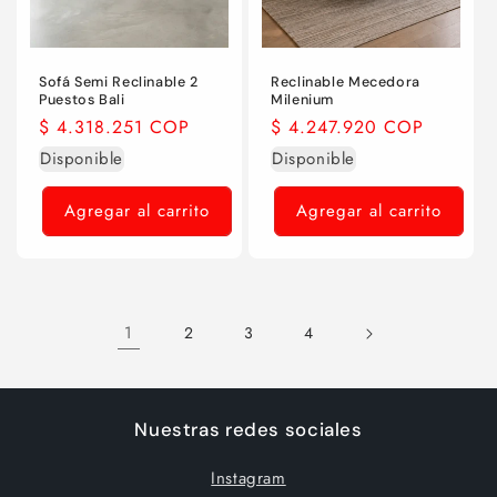
Sofá Semi Reclinable 2
Reclinable Mecedora
Puestos Bali
Milenium
Precio
$ 4.318.251 COP
Precio
$ 4.247.920 COP
habitual
habitual
Disponible
Disponible
Agregar al carrito
Agregar al carrito
1
2
3
4
Nuestras redes sociales
Instagram