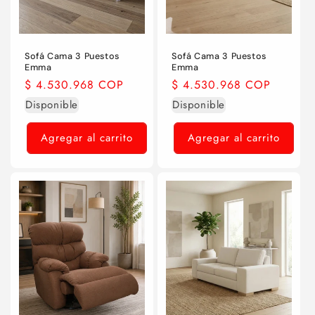
Sofá Cama 3 Puestos
Sofá Cama 3 Puestos
Emma
Emma
Precio
$ 4.530.968 COP
Precio
$ 4.530.968 COP
habitual
habitual
Disponible
Disponible
Agregar al carrito
Agregar al carrito