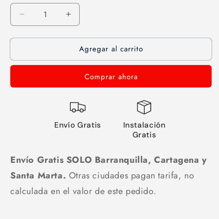
Reducir
Aumentar
cantidad
cantidad
para
para
Agregar al carrito
Sofá
Sofá
Mirety
Mirety
2
2
Comprar ahora
Puestos
Puestos
Azul
Azul
(con
(con
brazos)
brazos)
Envío Gratis
Instalación
Gratis
Envío Gratis SOLO Barranquilla, Cartagena y
Santa Marta.
Otras ciudades pagan tarifa, no
calculada en el valor de este pedido.