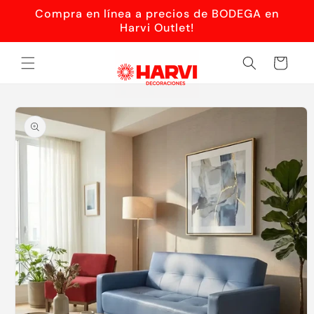
Ir
Compra en línea a precios de BODEGA en
directamente
al contenido
Harvi Outlet!
Carrito
Ir
directamente
a la
información
del producto