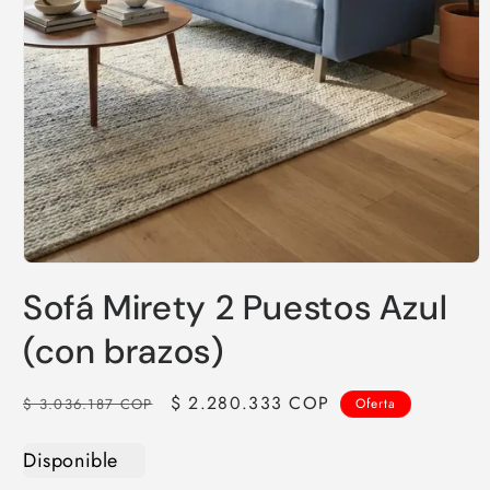
Abrir
elemento
Sofá Mirety 2 Puestos Azul
multimedia
1
en
(con brazos)
una
ventana
modal
Precio
Precio
$ 2.280.333 COP
$ 3.036.187 COP
Oferta
habitual
de
oferta
Disponible