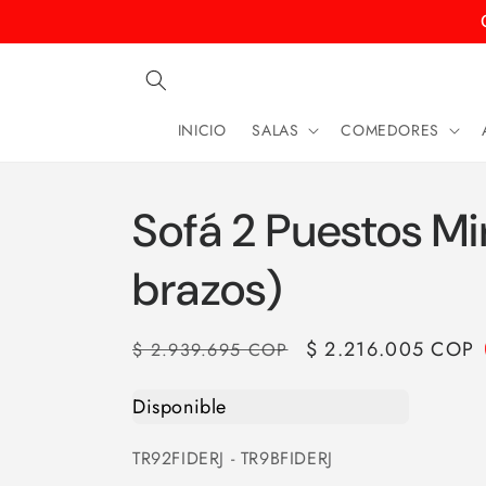
Ir
directamente
al contenido
INICIO
SALAS
COMEDORES
Sofá 2 Puestos Mi
brazos)
Precio
Precio
$ 2.216.005 COP
$ 2.939.695 COP
habitual
de
Disponible
oferta
SKU:
TR92FIDERJ - TR9BFIDERJ