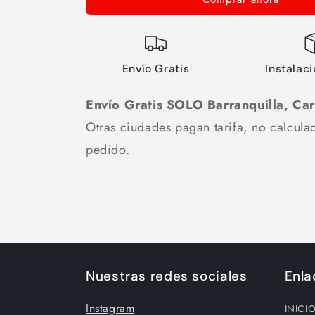
Mirety
Mirety
(con
(con
brazos)
brazos)
Envío Gratis
Instalaci
Envío Gratis SOLO Barranquilla, Ca
Otras ciudades pagan tarifa, no calculad
pedido.
Nuestras redes sociales
Enla
Instagram
INICI