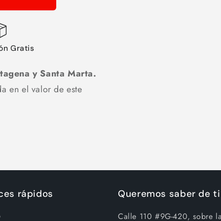
ón Gratis
rtagena y Santa Marta.
a en el valor de este
ces rápidos
Queremos saber de ti
Calle 110 #9G-420, sobre l
O