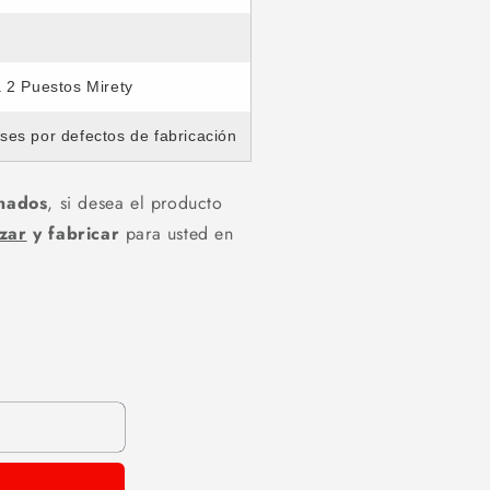
una
ventana
modal
 2 Puestos Mirety
ses por defectos de fabricación
onados
, si desea el producto
izar
y fabricar
para usted en