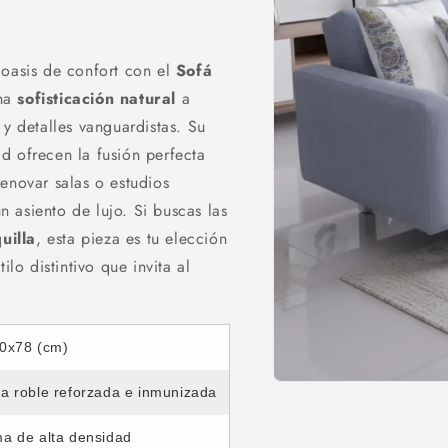
 oasis de confort con el
Sofá
una
sofisticación natural
a
 y detalles vanguardistas. Su
d ofrecen la fusión perfecta
renovar salas o estudios
 asiento de lujo. Si buscas las
uilla
, esta pieza es tu elección
ilo distintivo que invita al
0x78 (cm)
Abrir
a roble reforzada e inmunizada
elemento
multimedia
1
a de alta densidad
en