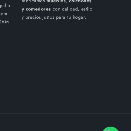
fabricamos
muebles, colchones
uilla
y comedores
con calidad, estilo
6pm -
y precios justos para tu hogar.
00AM