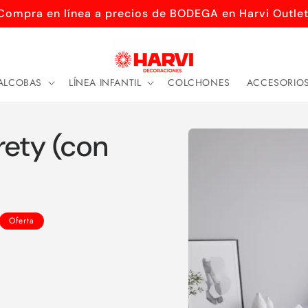
Compra en línea a precios de BODEGA en Harvi Outlet
ALCOBAS
LÍNEA INFANTIL
COLCHONES
ACCESORIO
Ir
directamente
rety (con
a la
información
del producto
Oferta