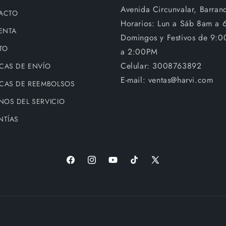
Avenida Circunvalar, Barranq
ACTO
Horarios: Lun a Sáb 8am a 
ENTA
Domingos y Festivos de 9:
TO
a 2:00PM
Celular: 3008763892
ICAS DE ENVÍO
E-mail: ventas@harvi.com
ICAS DE REEMBOLSOS
NOS DEL SERVICIO
NTÍAS
Facebook
Instagram
YouTube
TikTok
X
(Twitter)
Formas