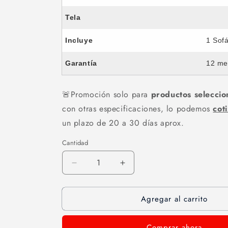
Tela
Incluye
1 Sofá
Garantía
12 me
🚨​Promoción solo para
productos selecci
con otras especificaciones, lo podemos
cot
un plazo de 20 a 30 días aprox.
Cantidad
Cantidad
Reducir
Aumentar
cantidad
cantidad
para
para
Agregar al carrito
Sofá
Sofá
2
2
Puestos
Puestos
Comprar ahora